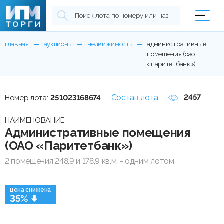
главная
аукционы
недвижимость
административные
помещения (оао
«паритетбанк»)
Состав лота
2457
Номер лота:
251023168674
НАИМЕНОВАНИЕ
Административные помещения
(ОАО «Паритетбанк»)
2 помещения 248,9 и 178,9 кв.м. - одним лотом
цена снижена
35%