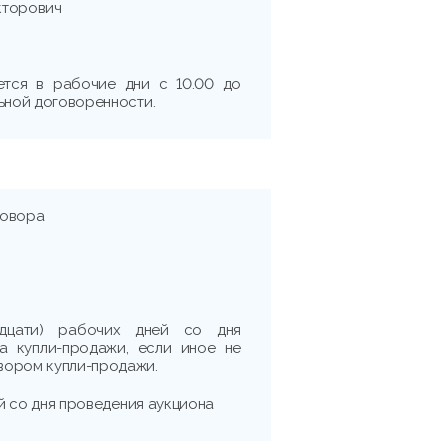
кторович
ется в рабочие дни с 10.00 до
льной договоренности.
говора
дцати) рабочих дней со дня
а купли-продажи, если иное не
вором купли-продажи.
ней со дня проведения аукциона