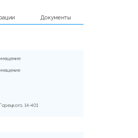
рации
Документы
омещение
омещение
 Горецкого, 14-401