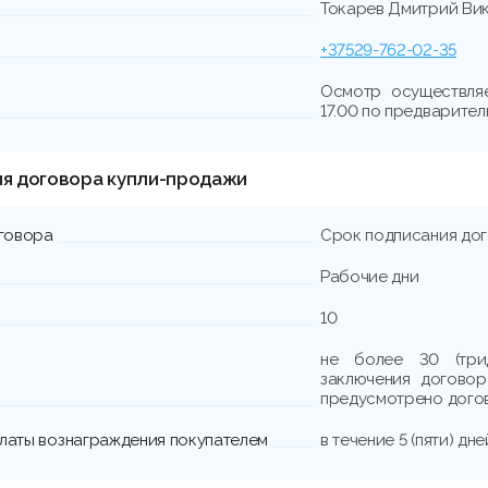
Токарев Дмитрий Ви
+37529-762-02-35
Осмотр осуществля
17.00 по предварите
ия договора купли-продажи
говора
Срок подписания до
Рабочие дни
10
не более 30 (три
заключения договор
предусмотрено дого
платы вознаграждения покупателем
в течение 5 (пяти) д