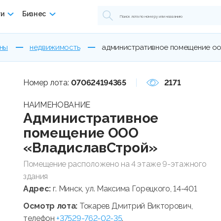
ги
Бизнес
ны
недвижимость
административное помещение оо
Номер лота:
070624194365
2171
НАИМЕНОВАНИЕ
Административное
помещение ООО
«ВладиславСтрой»
Помещение расположено на 4 этаже 9-этажного
здания
Адрес:
г. Минск, ул. Максима Горецкого, 14-401
Осмотр лота:
Токарев Дмитрий Викторович,
телефон
+37529-762-02-35
.