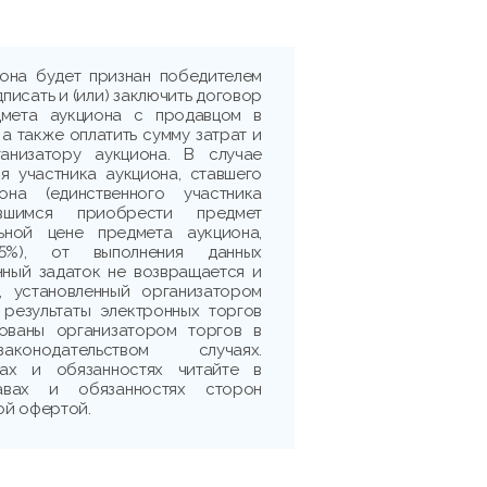
иона будет признан победителем
дписать и (или) заключить договор
дмета аукциона с продавцом в
 а также оплатить сумму затрат и
ганизатору аукциона. В случае
я участника аукциона, ставшего
она (единственного участника
ившимся приобрести предмет
ьной цене предмета аукциона,
5%), от выполнения данных
нный задаток не возвращается и
, установленный организатором
 результаты электронных торгов
рованы организатором торгов в
аконодательством случаях.
ах и обязанностях читайте в
авах и обязанностях сторон
ой офертой.