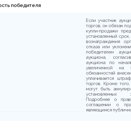
ость победителя
Если участник аукц
торгов, он обязан по
купли-продажи пре
установленный срок,
вознаграждения ор
отказа или уклонени
победителем аукци
аукциона, соглас
аукциона по начал
увеличенной на 
обязанностей внесе
уплачивается штраф
торгов. Кроме того,
могут быть аннули
установленных з
Подробнее о прав
соглашении о пр
являющимся публичн