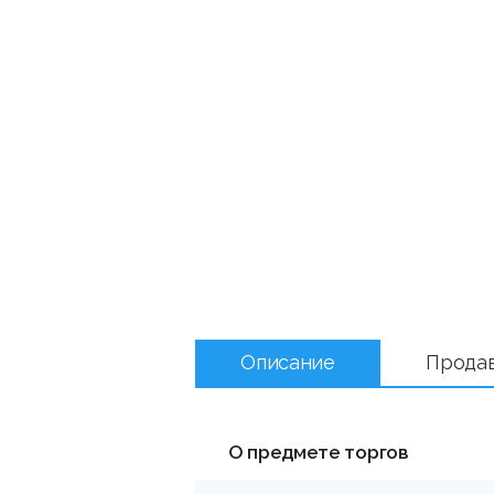
Описание
Прода
О предмете торгов