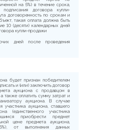
личенной на 5%) в течение срока,
я подписания договора купли-
ута договоренность по срокам и
бъект, такая оплата должна быть
ие 10 (десяти) календарных дней
говора купли-продажи
очих дней после проведения
иона будет признан победителем
дписать и (или) заключить договор
дмета аукциона с продавцом в
 а также оплатить сумму затрат и
ганизатору аукциона. В случае
я участника аукциона, ставшего
она (единственного участника
ившимся приобрести предмет
ьной цене предмета аукциона,
5%), от выполнения данных