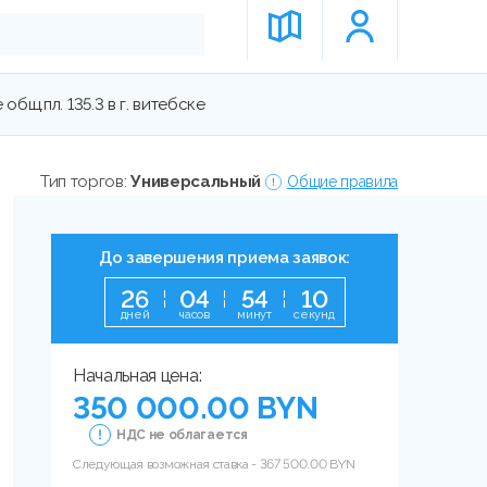
щ.пл. 135.3 в г. витебске
Тип торгов:
Универсальный
Общие правила
До завершения приема заявок:
2
6
0
4
5
4
0
9
дней
часов
минут
секунд
Начальная цена:
350 000.00 BYN
НДС не облагается
Следующая возможная ставка -
367 500.00
BYN