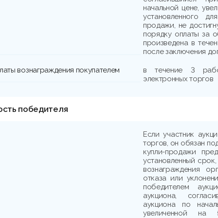
начальной цене, уве
установленного дл
продажи, не достигн
порядку оплаты за о
произведена в течен
после заключения до
платы вознаграждения покупателем
в течение 3 раб
электронных торгов
ость победителя
Если участник аукц
торгов, он обязан по
купли-продажи пре
установленный срок,
вознаграждения ор
отказа или уклонени
победителем аукци
аукциона, соглас
аукциона по начал
увеличенной на 