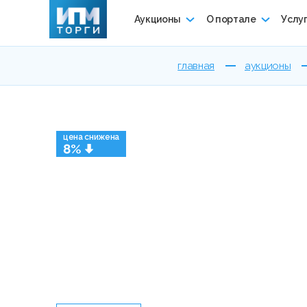
Аукционы
О портале
Услу
главная
аукционы
цена снижена
8%