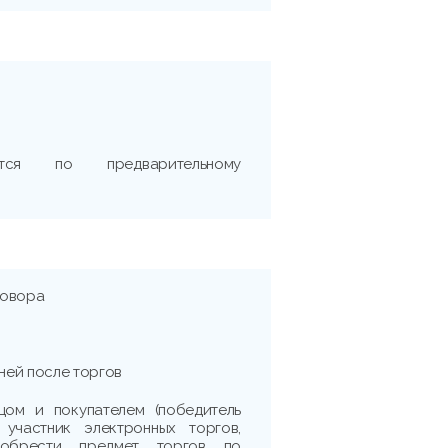
тся по предварительному
говора
дней после торгов
цом и покупателем (победитель
 участник электронных торгов,
иобрести предмет торгов по