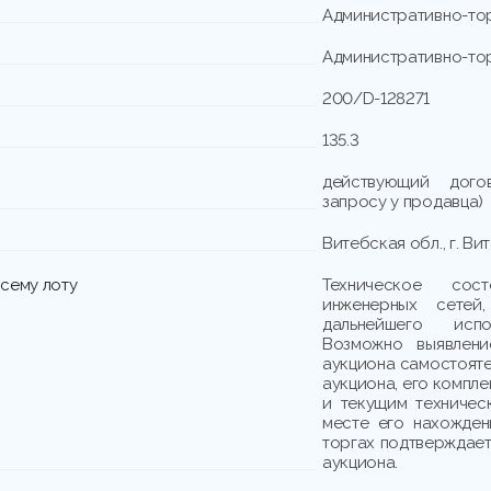
Административно-то
Административно-то
200/D-128271
135.3
действующий дог
запросу у продавца)
Витебская обл., г. Вит
сему лоту
Техническое сос
инженерных сетей
дальнейшего исп
Возможно выявлени
аукциона самостояте
аукциона, его компл
и текущим техничес
месте его нахожден
торгах подтверждает
аукциона.