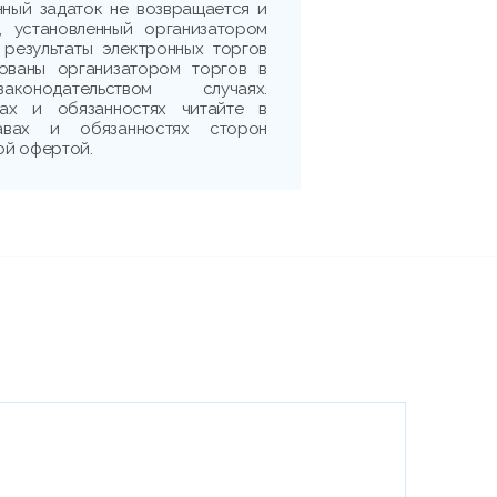
нный задаток не возвращается и
, установленный организатором
 результаты электронных торгов
рованы организатором торгов в
аконодательством случаях.
ах и обязанностях читайте в
авах и обязанностях сторон
ой офертой.