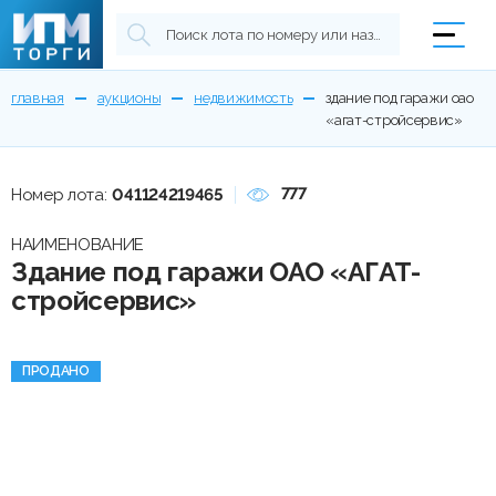
главная
аукционы
недвижимость
здание под гаражи оао
«агат-стройсервис»
777
Номер лота:
041124219465
НАИМЕНОВАНИЕ
Здание под гаражи ОАО «АГАТ-
стройсервис»
ПРОДАНО