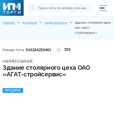
главная
аукционы
недвижимость
здание столярного цеха
оао «агат-
стройсервис»
729
Номер лота:
041124219461
НАИМЕНОВАНИЕ
Здание столярного цеха ОАО
«АГАТ-стройсервис»
ПРОДАНО