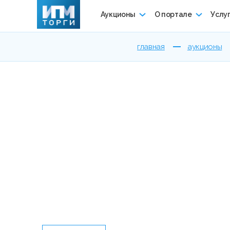
Аукционы
О портале
Услу
главная
аукционы