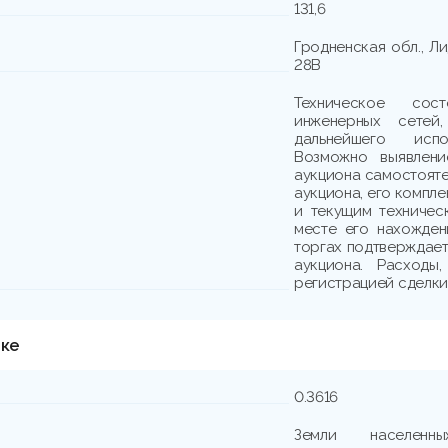
131,6
Гродненская обл., Лид
28В
Техническое сос
инженерных сетей
дальнейшего исп
Возможно выявлени
аукциона самостояте
аукциона, его компл
и текущим техничес
месте его нахожден
торгах подтверждает
аукциона. Расходы
регистрацией сделки,
тке
0.3616
Земли населенны