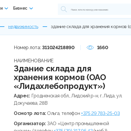
ги
Бизнес
недвижимость
здание склада для хранения кормов 
Номер лота:
311024218890
1660
НАИМЕНОВАНИЕ
Здание склада для
хранения кормов (ОАО
«Лидахлебопродукт»)
Адрес:
Гродненская обл., Лидский р-н, г. Лида, ул.
Докучаева, 28В
Осмотр лота:
Ольга, телефон
+375 29 783-25-03
Организатор:
ЗАО «Центр промышленной
оценки» (телефон
+375 (29) 317 95 42
(моб.))