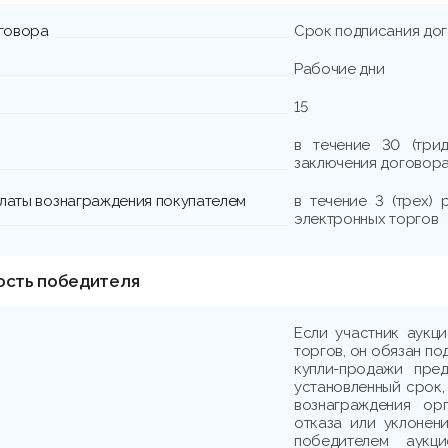
говора
Срок подписания до
Рабочие дни
15
в течение 30 (три
заключения договора
платы вознаграждения покупателем
в течение 3 (трех)
электронных торгов
ость победителя
Если участник аукц
торгов, он обязан по
купли-продажи пре
установленный срок,
вознаграждения ор
отказа или уклонени
победителем аукци