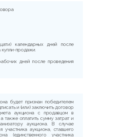
говора
дцати) календарных дней после
 купли-продажи.
 рабочих дней после проведения
иона будет признан победителем
дписать и (или) заключить договор
дмета аукциона с продавцом в
 а также оплатить сумму затрат и
ганизатору аукциона. В случае
я участника аукциона, ставшего
она (единственного участника