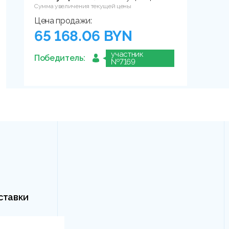
Сумма увеличения текущей цены
Цена продажи:
65 168.06 BYN
участник
Победитель:
№7169
ставки