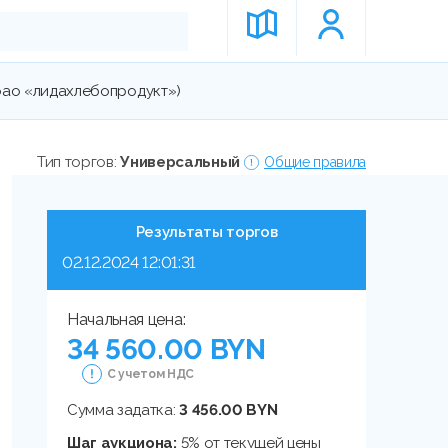
(оао «лидахлебопродукт»)
Тип торгов:
Универсальный
Общие правила
Результаты торгов
02.12.2024 12:01:31
Начальная цена:
34 560.00 BYN
С учетом НДС
Сумма задатка:
3 456.00 BYN
Шаг аукциона:
5% от текущей цены