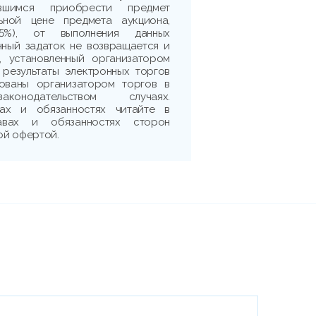
ившимся приобрести предмет
ьной цене предмета аукциона,
5%), от выполнения данных
нный задаток не возвращается и
, установленный организатором
 результаты электронных торгов
рованы организатором торгов в
аконодательством случаях.
ах и обязанностях читайте в
авах и обязанностях сторон
ой офертой.