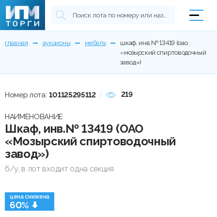
главная
аукционы
мебель
шкаф, инв.№ 13419 (оао
«мозырский спиртоводочный
завод»)
219
Номер лота:
101125295112
НАИМЕНОВАНИЕ
Шкаф, инв.№ 13419 (ОАО
«Мозырский спиртоводочный
завод»)
б/у, в лот входит одна секция
цена снижена
60%