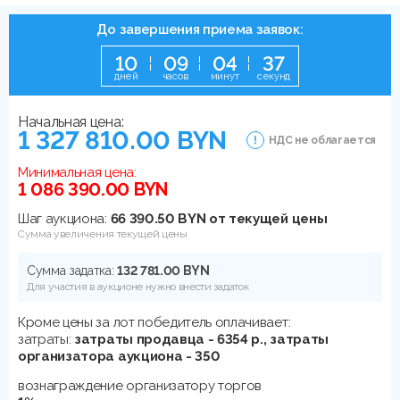
До завершения приема заявок:
1
0
0
9
0
4
3
7
дней
часов
минут
секунд
Начальная цена:
1 327 810.00 BYN
НДС не облагается
Минимальная цена:
1 086 390.00 BYN
Шаг аукциона:
66 390.50 BYN от текущей цены
Сумма увеличения текущей цены
Сумма задатка:
132 781.00 BYN
Для участия в аукционе нужно внести задаток
Кроме цены за лот победитель оплачивает:
затраты:
затраты продавца - 6354 р., затраты
организатора аукциона - 350
вознаграждение организатору торгов