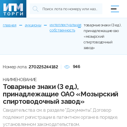
интеллектуальная
главная
аукционы
товарные знаки (3 ед.),
собственность
принадлежащие оао
«мозырский
спиртоводочный
завод»
946
Номер лота:
270225244182
НАИМЕНОВАНИЕ
Товарные знаки (3 ед.),
принадлежащие ОАО «Мозырский
спиртоводочный завод»
Свидетельства см. в разделе "Документы". Договор
подлежит регистрации в патентном органе в порядке,
установленном законодательством.