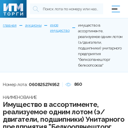
иное
главная
аукционы
имущество в
имущество
ассортименте,
реализуемое одним лотом
(э/двигатели,
подшипники) унитарного
предприятия
"белкоопвнешторг
белкоопсоюза"
860
Номер лота:
060825274952
НАИМЕНОВАНИЕ
Имущество в ассортименте,
реализуемое одним лотом (э/
двигатели, подшипники) Унитарного
предприятия "Белкоопвнешторг