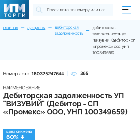
дебиторская
главная
аукционы
дебиторская
задолженность
задолженность уп
"визувий" (дебитор - сп
«промекс» ооо, унп
100349659)
365
Номер лота:
180325247644
НАИМЕНОВАНИЕ
Дебиторская задолженность УП
"ВИЗУВИЙ" (Дебитор - СП
«Промекс» ООО, УНП 100349659)
цена снижена
60%