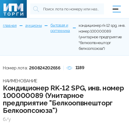
бытовая и
главная
аукционы
кондиционер rk-12 spg, инв.
оргтехника
номер 100000089
(унитарное предприятие
"белкоопвнешторг
белкоопсоюза")
1189
Номер лота:
260824202656
НАИМЕНОВАНИЕ
Кондиционер RK-12 SPG, инв. номер
100000089 (Унитарное
предприятие "Белкоопвнешторг
Белкоопсоюза")
б/у