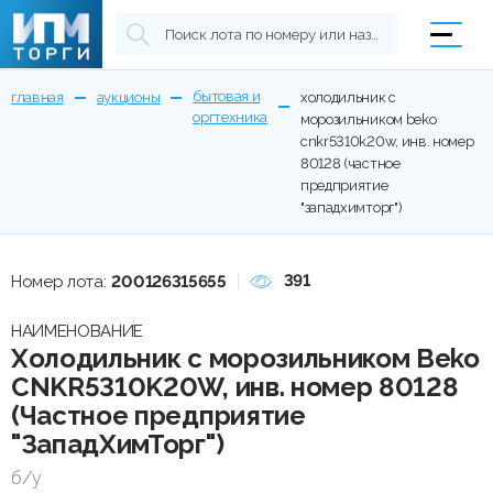
бытовая и
главная
аукционы
холодильник с
оргтехника
морозильником beko
cnkr5310k20w, инв. номер
80128 (частное
предприятие
"западхимторг")
391
Номер лота:
200126315655
НАИМЕНОВАНИЕ
Холодильник с морозильником Beko
CNKR5310K20W, инв. номер 80128
(Частное предприятие
"ЗападХимТорг")
б/у