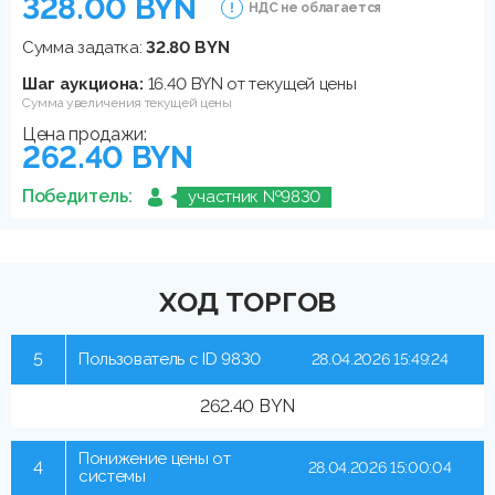
328.00 BYN
НДС не облагается
Сумма задатка:
32.80 BYN
Шаг аукциона:
16.40 BYN от текущей цены
Сумма увеличения текущей цены
Цена продажи:
262.40 BYN
Победитель:
участник №9830
ХОД ТОРГОВ
5
Пользователь с ID 9830
28.04.2026 15:49:24
262.40 BYN
Понижение цены от
4
28.04.2026 15:00:04
системы