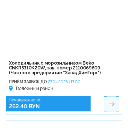
Холодильник с морозильником Beko
CNKR5310K20W, зав. номер 2110069609
(Частное предприятие "ЗападХимТорг")
ПРИЁМ ЗАЯВОК ДО
27.04.2026 | 17:00
Воложин и район
Начальная цена:
262.40 BYN