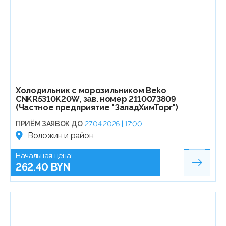
Холодильник с морозильником Beko
CNKR5310K20W, зав. номер 2110073809
(Частное предприятие "ЗападХимТорг")
ПРИЁМ ЗАЯВОК ДО
27.04.2026 | 17:00
Воложин и район
Начальная цена:
262.40 BYN