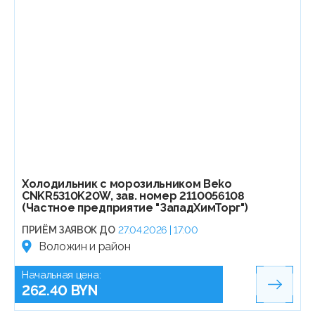
Холодильник с морозильником Beko
CNKR5310K20W, зав. номер 2110056108
(Частное предприятие "ЗападХимТорг")
ПРИЁМ ЗАЯВОК ДО
27.04.2026 | 17:00
Воложин и район
Начальная цена:
262.40 BYN