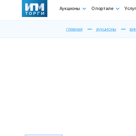
Аукционы
О портале
Услу
главная
аукционы
ви