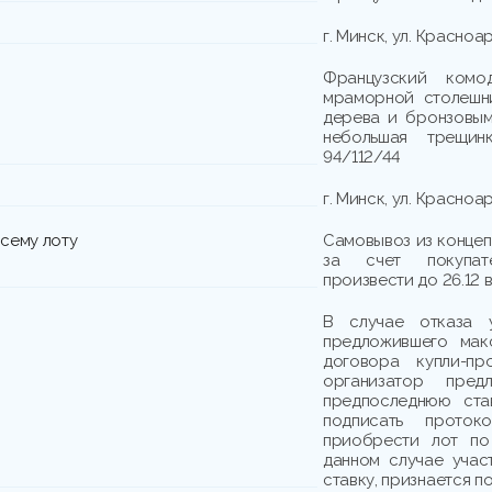
г. Минск, ул. Красноа
Французский ком
мраморной столешни
дерева и бронзовым
небольшая трещин
94/112/44
г. Минск, ул. Красноа
сему лоту
Самовывоз из концеп
за счет покупат
произвести до 26.12 
В случае отказа у
предложившего мак
договора купли-пр
организатор предл
предпоследнюю ста
подписать прото
приобрести лот по
данном случае учас
ставку, признается п