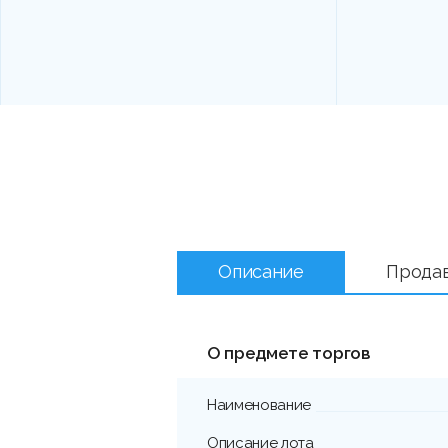
Описание
Прода
О предмете торгов
Наименование
Описание лота