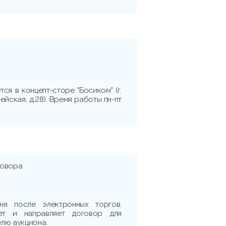
ся в концепт-сторе "Босиком" (г.
ейская, д.28). Время работы пн-пт
говора
ня после электронных торгов.
ет и направляет договор для
лю аукциона.