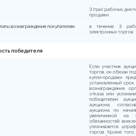
3 (три) рабочих дня 
продажи.
платы вознаграждения покупателем
в течение 3 раб
электронных торгов
ость победителя
Если участник аукц
торгов, он обязан по
купли-продажи пре
установленный срок,
вознаграждения ор
отказа или уклонени
победителем аукци
аукциона, соглас
аукциона по начал
увеличенной на 
обязанностей внесе
уплачивается штраф
торгов. Кроме того,