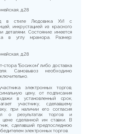
рмейская, д.28
од в стиле Людовика XVI с
цей, инкрустацией из красного
и деталями. Состояние: имеется
ка в углу мрамора. Размер:
рмейская, д.28
т-стора "Босиком" либо доставка
еля. Самовывоз необходимо
включительно.
частника электронных торгов,
симальную цену, от подписания
одажи в установленный срок,
агает участнику, сделавшему
вку, при наличии его согласия
кол о результатах торгов и
 цене сделанной им ставки. В
тник, сделавший предпоследнюю
обедителем электронных торгов.