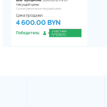
Шаг аукциона:
200.00 BYN от
текущей цены
Сумма увеличения текущей цены
Цена продажи:
4 600.00 BYN
участник
Победитель:
№10920