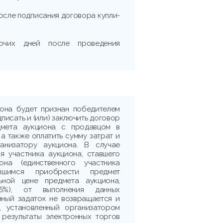
после подписания договора купли-
очих дней после проведения
иона будет признан победителем
дписать и (или) заключить договор
дмета аукциона с продавцом в
 а также оплатить сумму затрат и
ганизатору аукциона. В случае
я участника аукциона, ставшего
она (единственного участника
ившимся приобрести предмет
ьной цене предмета аукциона,
5%), от выполнения данных
нный задаток не возвращается и
, установленный организатором
 результаты электронных торгов